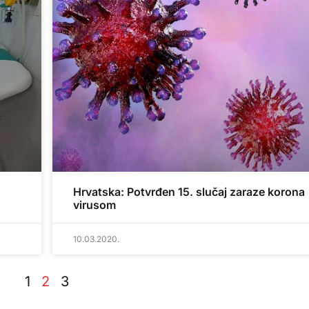
Hrvatska: Potvrđen 15. slučaj zaraze korona
virusom
10.03.2020.
1
2
3