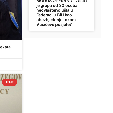
MODUS OPERANDI: Zašto
je grupa od 30 osoba
neovlašteno ušla u
Federaciju BiH kao
obezbjeđenje tokom
Vučićeve posjete?
jekata
TEME