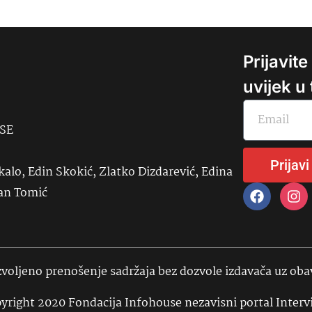
Prijavit
uvijek u
USE
Prijavi
kalo, Edin Skokić, Zlatko Dizdarević, Edina
đan Tomić
voljeno prenošenje sadržaja bez dozvole izdavača uz ob
yright 2020 Fondacija Infohouse nezavisni portal Interv