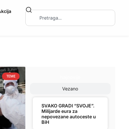
kcija
Najnovije
TEME
Vezano
SVAKO GRADI “SVOJE”.
Milijarde eura za
nepovezane autoceste u
BiH