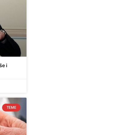
e i
TEME