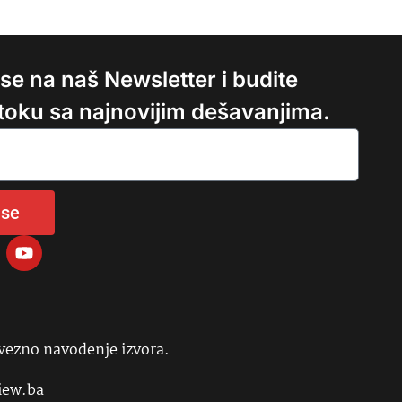
e se na naš Newsletter i budite
 toku sa najnovijim dešavanjima.
 se
avezno navođenje izvora.
iew.ba