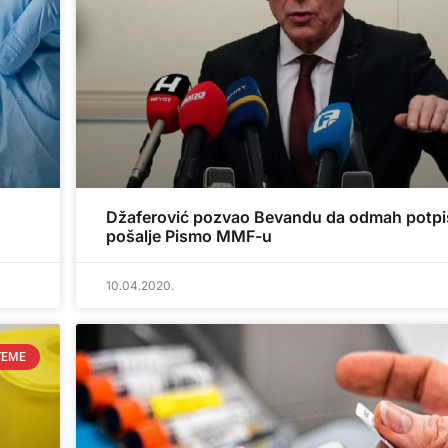
Džaferović pozvao Bevandu da odmah potpiš
pošalje Pismo MMF-u
10.04.2020.
TEME