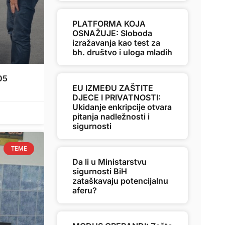
PLATFORMA KOJA
OSNAŽUJE: Sloboda
izražavanja kao test za
bh. društvo i uloga mladih
05
EU IZMEĐU ZAŠTITE
DJECE I PRIVATNOSTI:
Ukidanje enkripcije otvara
pitanja nadležnosti i
sigurnosti
TEME
Da li u Ministarstvu
sigurnosti BiH
zataškavaju potencijalnu
aferu?