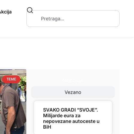
kcija
Najnovije
TEME
Vezano
SVAKO GRADI “SVOJE”.
Milijarde eura za
nepovezane autoceste u
BiH