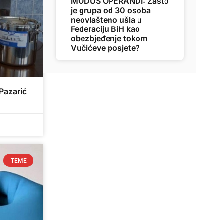
MODUS OPERANDI: Zašto
je grupa od 30 osoba
neovlašteno ušla u
Federaciju BiH kao
obezbjeđenje tokom
Vučićeve posjete?
 Pazarić
TEME