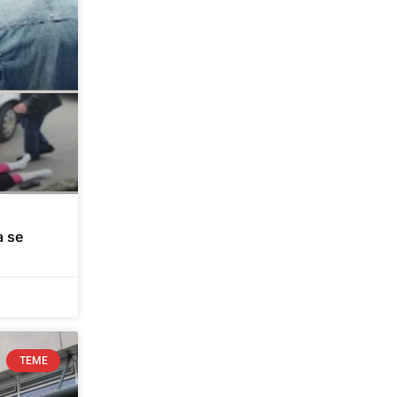
a se
TEME