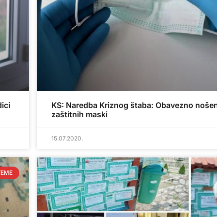
ici
KS: Naredba Kriznog štaba: Obavezno nošen
zaštitnih maski
15.07.2020.
TEME