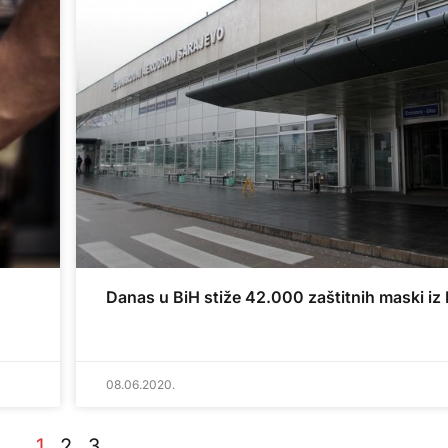
Danas u BiH stiže 42.000 zaštitnih maski iz
08.06.2020.
1
2
3