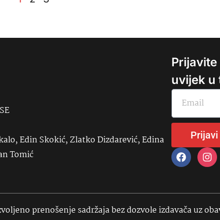
Prijavit
uvijek u
USE
Prijavi
kalo, Edin Skokić, Zlatko Dizdarević, Edina
đan Tomić
voljeno prenošenje sadržaja bez dozvole izdavača uz ob