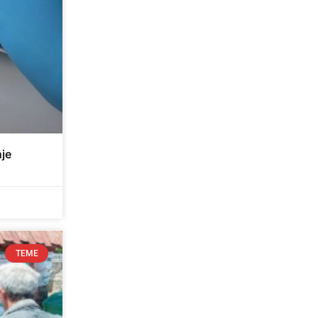
je
TEME