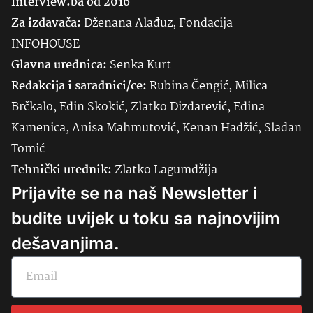
Interview.ba od 2016
Za izdavača:
Dženana Alađuz, Fondacija
INFOHOUSE
Glavna urednica:
Senka
Kurt
Redakcija i saradnici/ce:
Rubina Čengić, Milica
Brčkalo, Edin Skokić, Zlatko Dizdarević, Edina
Kamenica, Anisa Mahmutović, Kenan Hadžić, Slađan
Tomić
Tehnički urednik:
Zlatko Lagumdžija
Prijavite se na naš Newsletter i
budite uvijek u toku sa najnovijim
dešavanjima.