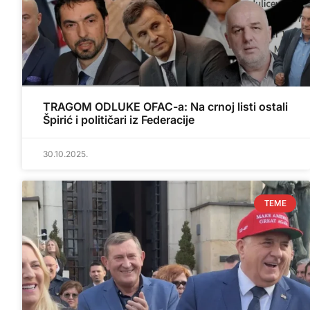
TRAGOM ODLUKE OFAC-a: Na crnoj listi ostali
Špirić i političari iz Federacije
30.10.2025.
TEME