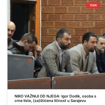
TEME
NIKO VAŽNIJI OD NJEGA: Igor Dodik, osoba s
crne liste, (za)štićena ličnost u Sarajevu