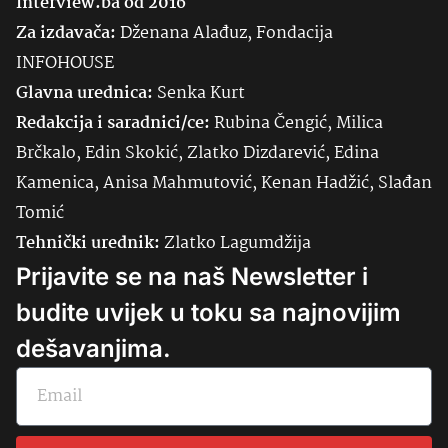
Interview.ba od 2016
Za izdavača:
Dženana Alađuz, Fondacija
INFOHOUSE
Glavna urednica:
Senka
Kurt
Redakcija i saradnici/ce:
Rubina Čengić, Milica
Brčkalo, Edin Skokić, Zlatko Dizdarević, Edina
Kamenica, Anisa Mahmutović, Kenan Hadžić, Slađan
Tomić
Tehnički urednik:
Zlatko Lagumdžija
Prijavite se na naš Newsletter i
budite uvijek u toku sa najnovijim
dešavanjima.