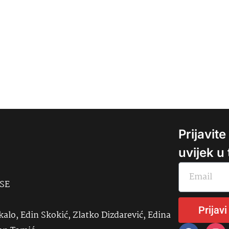
Prijavit
uvijek u
USE
Prijavi
kalo, Edin Skokić, Zlatko Dizdarević, Edina