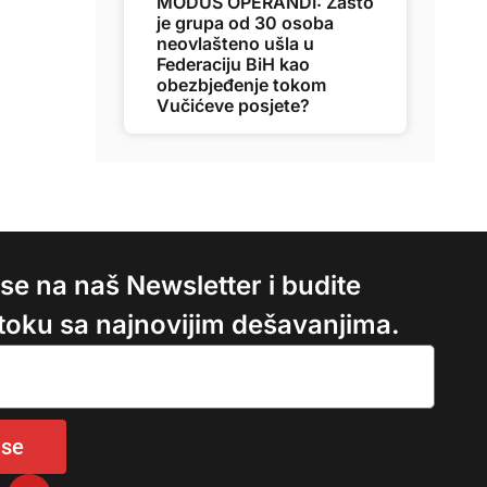
MODUS OPERANDI: Zašto
je grupa od 30 osoba
neovlašteno ušla u
Federaciju BiH kao
obezbjeđenje tokom
Vučićeve posjete?
e se na naš Newsletter i budite
 toku sa najnovijim dešavanjima.
 se