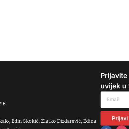
Prijavit
uvijek u
USE
Prijavi
kalo, Edin Skokić, Zlatko Dizdarević, Edina