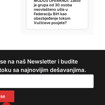
MODUS OPERANDI: Zašto
je grupa od 30 osoba
neovlašteno ušla u
Federaciju BiH kao
obezbjeđenje tokom
Vučićeve posjete?
e se na naš Newsletter i budite
 toku sa najnovijim dešavanjima.
 se