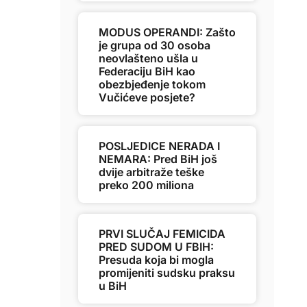
MODUS OPERANDI: Zašto
je grupa od 30 osoba
neovlašteno ušla u
Federaciju BiH kao
obezbjeđenje tokom
Vučićeve posjete?
POSLJEDICE NERADA I
NEMARA: Pred BiH još
dvije arbitraže teške
preko 200 miliona
PRVI SLUČAJ FEMICIDA
PRED SUDOM U FBIH:
Presuda koja bi mogla
promijeniti sudsku praksu
u BiH