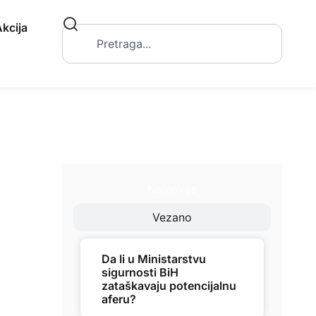
kcija
Najnovije
Vezano
Da li u Ministarstvu
sigurnosti BiH
zataškavaju potencijalnu
aferu?