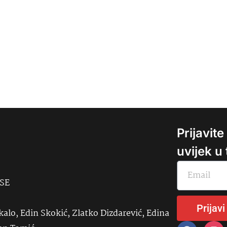
Prijavit
uvijek u
USE
Prijavi
kalo, Edin Skokić, Zlatko Dizdarević, Edina