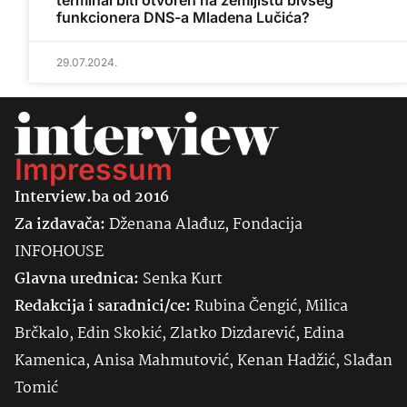
terminal biti otvoren na zemljištu bivšeg
funkcionera DNS-a Mladena Lučića?
29.07.2024.
Impressum
Interview.ba od 2016
Za izdavača:
Dženana Alađuz, Fondacija
INFOHOUSE
Glavna urednica:
Senka
Kurt
Redakcija i saradnici/ce:
Rubina Čengić, Milica
Brčkalo, Edin Skokić, Zlatko Dizdarević, Edina
Kamenica, Anisa Mahmutović, Kenan Hadžić, Slađan
Tomić