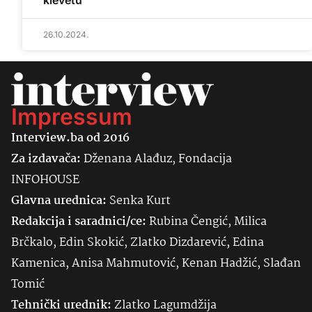
klevetu
26.10.2024.
Impressum
Interview.ba od 2016
Za izdavača:
Dženana Alađuz, Fondacija
INFOHOUSE
Glavna urednica:
Senka
Kurt
Redakcija i saradnici/ce:
Rubina Čengić, Milica
Brčkalo, Edin Skokić, Zlatko Dizdarević, Edina
Kamenica, Anisa Mahmutović, Kenan Hadžić, Slađan
Tomić
Tehnički urednik:
Zlatko Lagumdžija