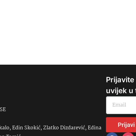
Prijavit
uvijek u
USE
Prijavi
kalo, Edin Skokić, Zlatko Dizdarević, Edina