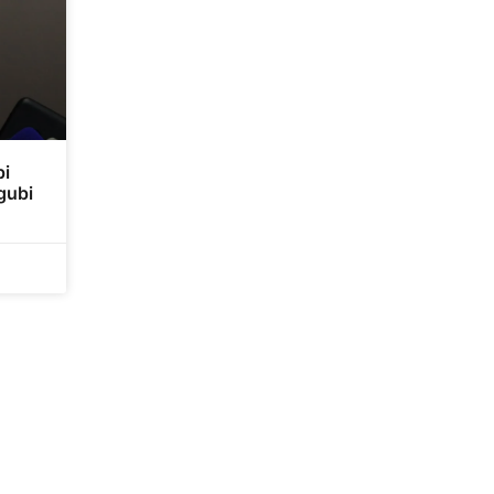
bi
gubi