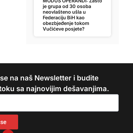
MODUS OPERANDI: Zašto
je grupa od 30 osoba
neovlašteno ušla u
Federaciju BiH kao
obezbjeđenje tokom
Vučićeve posjete?
e se na naš Newsletter i budite
 toku sa najnovijim dešavanjima.
 se