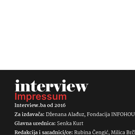
Impressum
Interview.ba od 2016
Za izdavača:
Dženana Alađuz, Fondacija INFOHO
Glavna urednica:
Senka
Kurt
Redakcija i saradnici/ce:
Rubina Čengić, Milica Brč