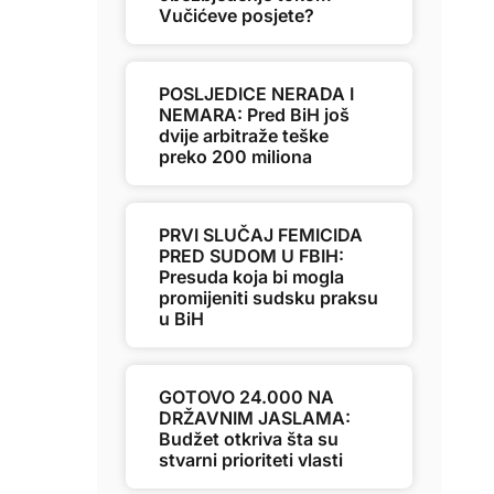
Vučićeve posjete?
POSLJEDICE NERADA I
NEMARA: Pred BiH još
dvije arbitraže teške
preko 200 miliona
PRVI SLUČAJ FEMICIDA
PRED SUDOM U FBIH:
Presuda koja bi mogla
promijeniti sudsku praksu
u BiH
GOTOVO 24.000 NA
DRŽAVNIM JASLAMA:
Budžet otkriva šta su
stvarni prioriteti vlasti