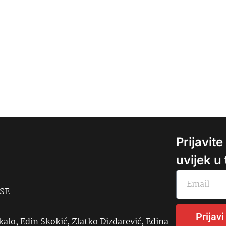
Prijavit
uvijek u
USE
Prijavi
kalo, Edin Skokić, Zlatko Dizdarević, Edina