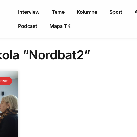
Interview
Teme
Kolumne
Sport
A
Podcast
Mapa TK
kola “Nordbat2”
TEME