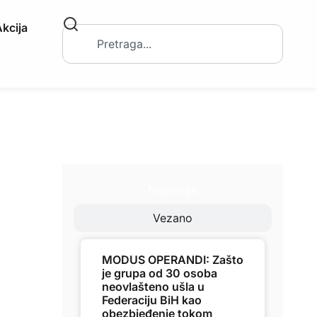
kcija
Najnovije
Vezano
MODUS OPERANDI: Zašto
je grupa od 30 osoba
neovlašteno ušla u
Federaciju BiH kao
obezbjeđenje tokom