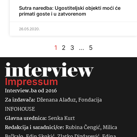
Sutra naredba: Ugostiteljski objekti moći će
primati goste i u zatvorenom
26.05.2020.
1
2
3
…
5
Impressum
Interview.ba od 2016
Za izdavača:
Dženana Alađuz, Fondacija
INFOHOUSE
Glavna urednica:
Senka
Kurt
Redakcija i saradnici/ce:
Rubina Čengić, Milica
Brčkalo, Edin Skokić, Zlatko Dizdarević, Edina