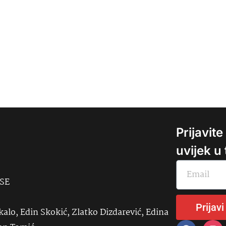
Prijavit
uvijek u
USE
Prijavi
kalo, Edin Skokić, Zlatko Dizdarević, Edina