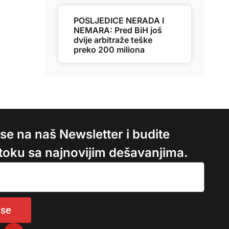
POSLJEDICE NERADA I
NEMARA: Pred BiH još
dvije arbitraže teške
preko 200 miliona
e se na naš Newsletter i budite
 toku sa najnovijim dešavanjima.
 se