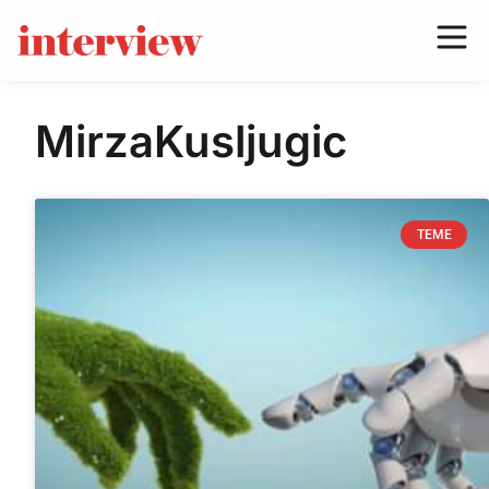
MirzaKusljugic
TEME