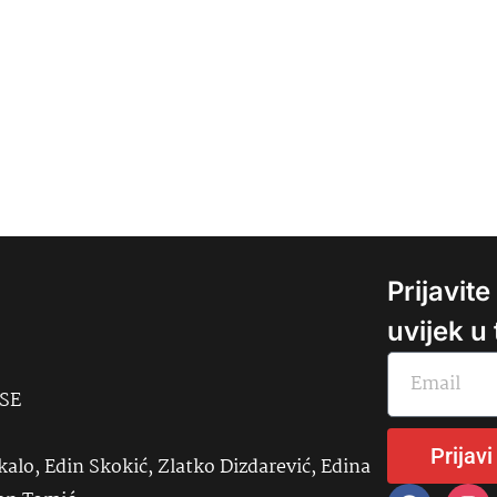
Prijavit
uvijek u
USE
Prijavi
kalo, Edin Skokić, Zlatko Dizdarević, Edina