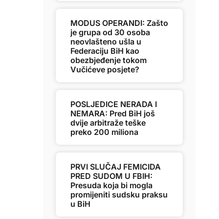
MODUS OPERANDI: Zašto
je grupa od 30 osoba
neovlašteno ušla u
Federaciju BiH kao
obezbjeđenje tokom
Vučićeve posjete?
POSLJEDICE NERADA I
NEMARA: Pred BiH još
dvije arbitraže teške
preko 200 miliona
PRVI SLUČAJ FEMICIDA
PRED SUDOM U FBIH:
Presuda koja bi mogla
promijeniti sudsku praksu
u BiH