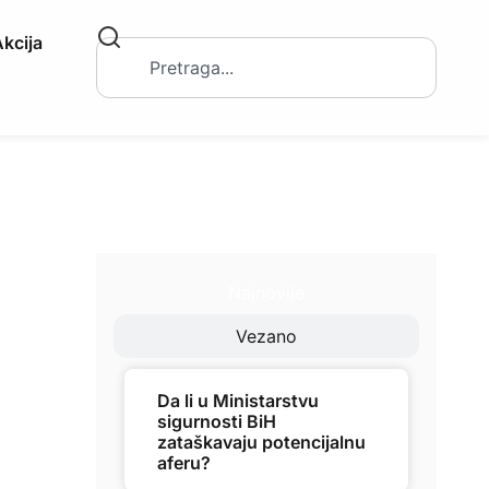
kcija
Najnovije
Vezano
Da li u Ministarstvu
sigurnosti BiH
zataškavaju potencijalnu
aferu?