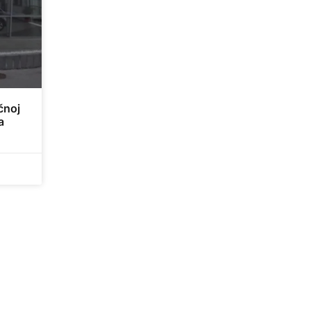
čnoj
a