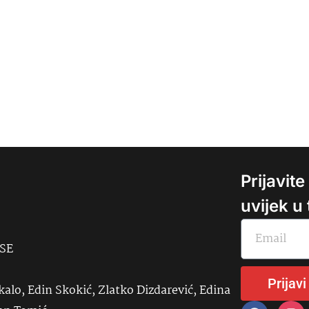
Prijavit
uvijek u
USE
Prijavi
kalo, Edin Skokić, Zlatko Dizdarević, Edina