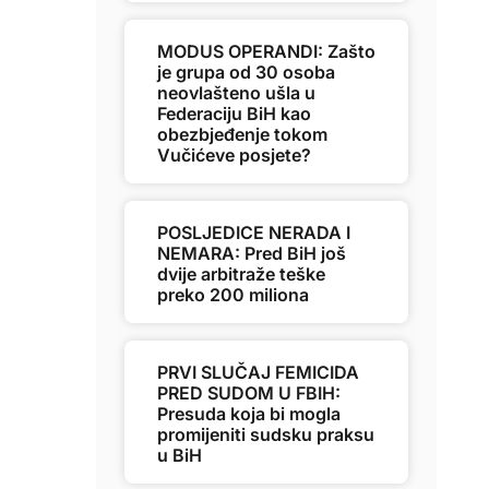
MODUS OPERANDI: Zašto
je grupa od 30 osoba
neovlašteno ušla u
Federaciju BiH kao
obezbjeđenje tokom
Vučićeve posjete?
POSLJEDICE NERADA I
NEMARA: Pred BiH još
dvije arbitraže teške
preko 200 miliona
PRVI SLUČAJ FEMICIDA
PRED SUDOM U FBIH:
Presuda koja bi mogla
promijeniti sudsku praksu
u BiH