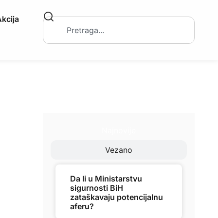
kcija
Najnovije
Vezano
Da li u Ministarstvu
sigurnosti BiH
zataškavaju potencijalnu
aferu?