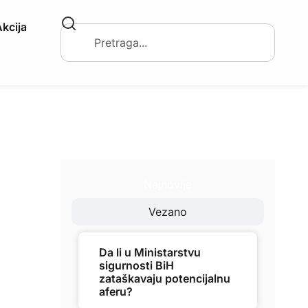
kcija
Najnovije
Vezano
Da li u Ministarstvu
sigurnosti BiH
zataškavaju potencijalnu
aferu?