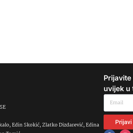
Prijavit
uvijek u
USE
Prijavi
kalo, Edin Skokić, Zlatko Dizdarević, Edina