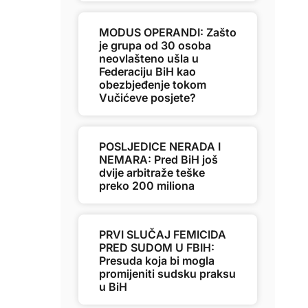
MODUS OPERANDI: Zašto
je grupa od 30 osoba
neovlašteno ušla u
Federaciju BiH kao
obezbjeđenje tokom
Vučićeve posjete?
POSLJEDICE NERADA I
NEMARA: Pred BiH još
dvije arbitraže teške
preko 200 miliona
PRVI SLUČAJ FEMICIDA
PRED SUDOM U FBIH:
Presuda koja bi mogla
promijeniti sudsku praksu
u BiH