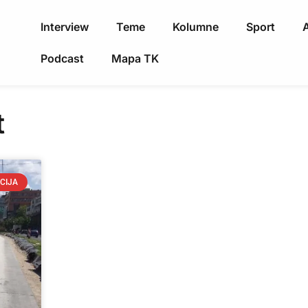
Interview
Teme
Kolumne
Sport
A
Podcast
Mapa TK
t
CIJA