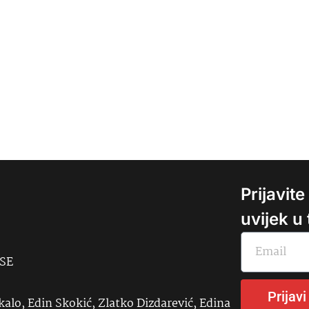
Prijavit
uvijek u
USE
Prijavi
kalo, Edin Skokić, Zlatko Dizdarević, Edina