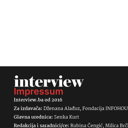
Impressum
Interview.ba od 2016
Za izdavača:
Dženana Alađuz, Fondacija INFOHO
Glavna urednica:
Senka
Kurt
Redakcija i saradnici/ce:
Rubina Čengić, Milica Brč