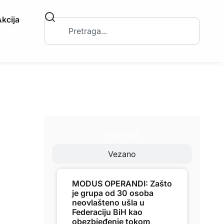
kcija
Najnovije
Vezano
MODUS OPERANDI: Zašto
je grupa od 30 osoba
neovlašteno ušla u
Federaciju BiH kao
obezbjeđenje tokom