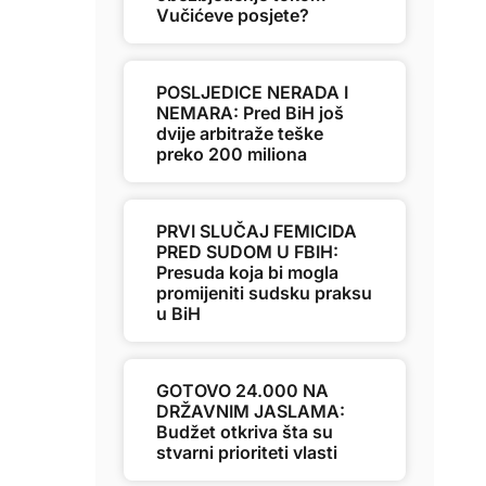
Vučićeve posjete?
POSLJEDICE NERADA I
NEMARA: Pred BiH još
dvije arbitraže teške
preko 200 miliona
PRVI SLUČAJ FEMICIDA
PRED SUDOM U FBIH:
Presuda koja bi mogla
promijeniti sudsku praksu
u BiH
GOTOVO 24.000 NA
DRŽAVNIM JASLAMA:
Budžet otkriva šta su
stvarni prioriteti vlasti