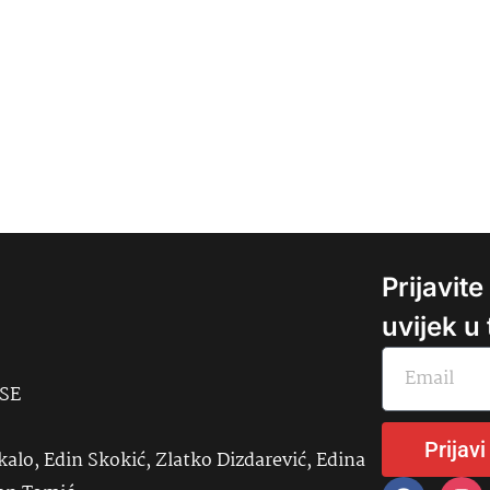
Prijavit
uvijek u
USE
Prijavi
kalo, Edin Skokić, Zlatko Dizdarević, Edina