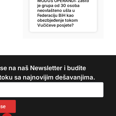
MODUS OPERANDI: Zašto
je grupa od 30 osoba
neovlašteno ušla u
Federaciju BiH kao
obezbjeđenje tokom
Vučićeve posjete?
e se na naš Newsletter i budite
 toku sa najnovijim dešavanjima.
 se