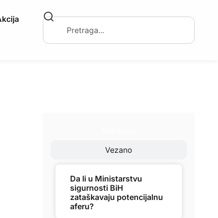
kcija
Najnovije
Vezano
Da li u Ministarstvu
sigurnosti BiH
zataškavaju potencijalnu
aferu?