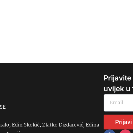
Prijavit
uvijek u
USE
Prijavi
kalo, Edin Skokić, Zlatko Dizdarević, Edina