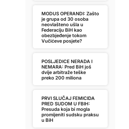
MODUS OPERANDI: Zašto
je grupa od 30 osoba
neovlašteno ušla u
Federaciju BiH kao
obezbjeđenje tokom
Vučićeve posjete?
POSLJEDICE NERADA I
NEMARA: Pred BiH još
dvije arbitraže teške
preko 200 miliona
PRVI SLUČAJ FEMICIDA
PRED SUDOM U FBIH:
Presuda koja bi mogla
promijeniti sudsku praksu
u BiH