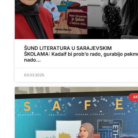
ŠUND LITERATURA U SARAJEVSKIM
ŠKOLAMA: Kadaif bi prob’o rado, gurabijo pekme
nado…
03.03.2025.
AK