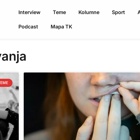
Interview
Teme
Kolumne
Sport
A
Podcast
Mapa TK
vanja
TEME