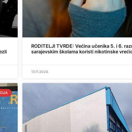
RODITELJI TVRDE: Većina učenika 5. i 6. raz
zli
sarajevskim školama koristi nikotinske vreći
13.11.2024.
CIJA