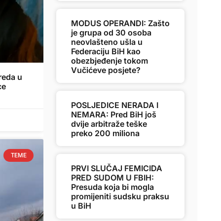
MODUS OPERANDI: Zašto
je grupa od 30 osoba
neovlašteno ušla u
Federaciju BiH kao
obezbjeđenje tokom
Vučićeve posjete?
reda u
ce
POSLJEDICE NERADA I
NEMARA: Pred BiH još
dvije arbitraže teške
preko 200 miliona
TEME
PRVI SLUČAJ FEMICIDA
PRED SUDOM U FBIH:
Presuda koja bi mogla
promijeniti sudsku praksu
u BiH