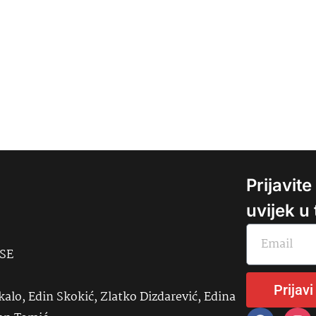
Prijavit
uvijek u
USE
Prijavi
kalo, Edin Skokić, Zlatko Dizdarević, Edina