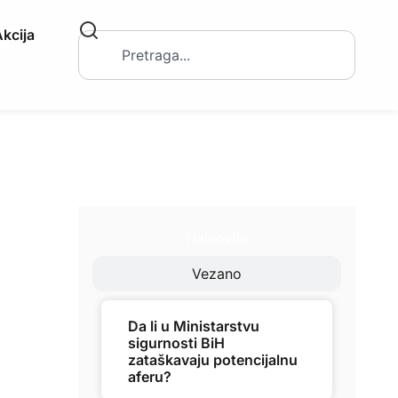
kcija
Najnovije
Vezano
Da li u Ministarstvu
sigurnosti BiH
zataškavaju potencijalnu
aferu?