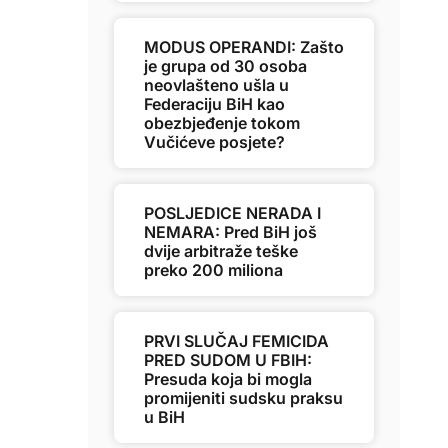
MODUS OPERANDI: Zašto
je grupa od 30 osoba
neovlašteno ušla u
Federaciju BiH kao
obezbjeđenje tokom
Vučićeve posjete?
POSLJEDICE NERADA I
NEMARA: Pred BiH još
dvije arbitraže teške
preko 200 miliona
PRVI SLUČAJ FEMICIDA
PRED SUDOM U FBIH:
Presuda koja bi mogla
promijeniti sudsku praksu
u BiH