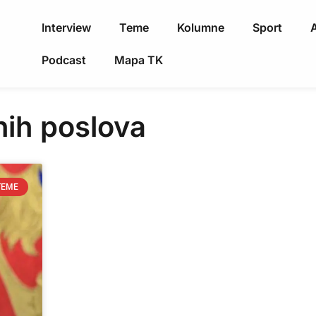
Interview
Teme
Kolumne
Sport
A
Podcast
Mapa TK
nih poslova
TEME