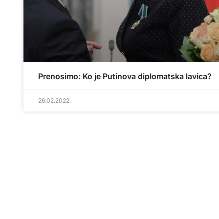
Prenosimo: Ko je Putinova diplomatska lavica?
26.02.2022.