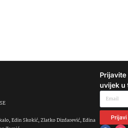
Prijavit
uvijek u
USE
Prijavi
kalo, Edin Skokić, Zlatko Dizdarević, Edina