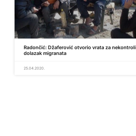
Radončić: Džaferović otvorio vrata za nekontrol
dolazak migranata
25.04.2020.