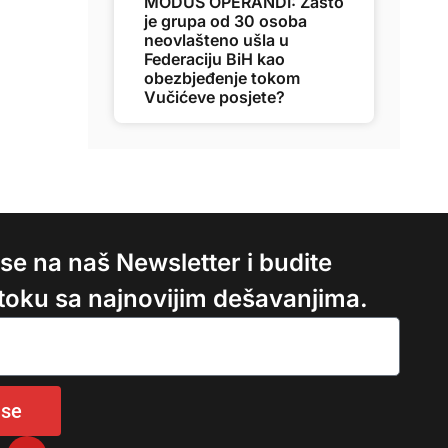
MODUS OPERANDI: Zašto
je grupa od 30 osoba
neovlašteno ušla u
Federaciju BiH kao
obezbjeđenje tokom
Vučićeve posjete?
e se na naš Newsletter i budite
 toku sa najnovijim dešavanjima.
 se