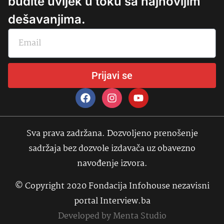
budite uvijek u toku sa najnovijim
dešavanjima.
Prijavi se
Sva prava zadržana. Dozvoljeno prenošenje
sadržaja bez dozvole izdavača uz obavezno
navođenje izvora.
© Copyright 2020 Fondacija Infohouse nezavisni
portal Interview.ba
Developed by
Menta Studio