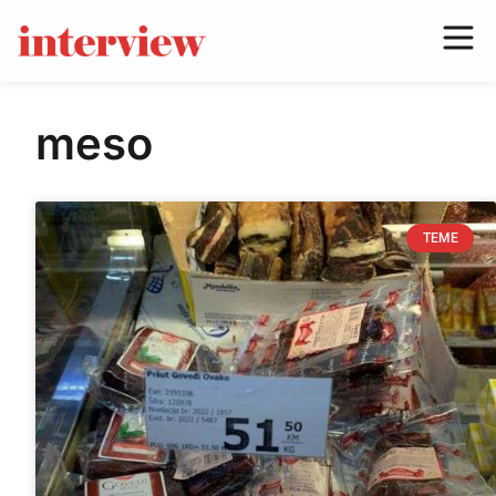
meso
TEME