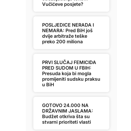
Vučićeve posjete?
POSLJEDICE NERADA I
NEMARA: Pred BiH još
dvije arbitraže teške
preko 200 miliona
PRVI SLUČAJ FEMICIDA
PRED SUDOM U FBIH:
Presuda koja bi mogla
promijeniti sudsku praksu
u BiH
GOTOVO 24.000 NA
DRŽAVNIM JASLAMA:
Budžet otkriva šta su
stvarni prioriteti vlasti