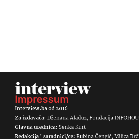
Impressum
Interview.ba od 2016
Za izdavača:
Dženana Alađuz, Fondacija INFOHO
Glavna urednica:
Senka
Kurt
Redakcija i saradnici/ce:
Rubina Čengić, Milica Brč