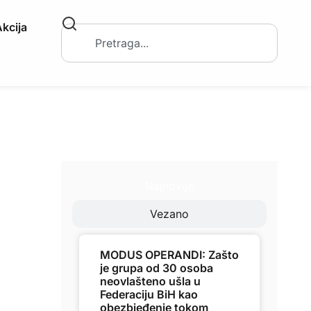
kcija
Najnovije
Vezano
MODUS OPERANDI: Zašto
je grupa od 30 osoba
neovlašteno ušla u
Federaciju BiH kao
obezbjeđenje tokom