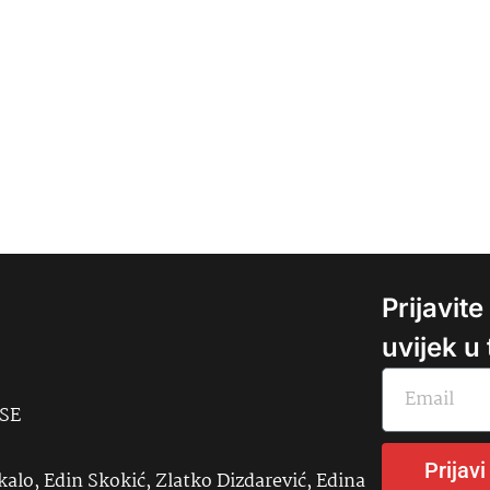
Prijavit
uvijek u
USE
Prijavi
kalo, Edin Skokić, Zlatko Dizdarević, Edina