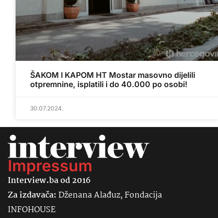
ŠAKOM I KAPOM HT Mostar masovno dijelili
otpremnine, isplatili i do 40.000 po osobi!
30.07.2024.
Impressum
Interview.ba od 2016
Za izdavača:
Dženana Alađuz, Fondacija
INFOHOUSE