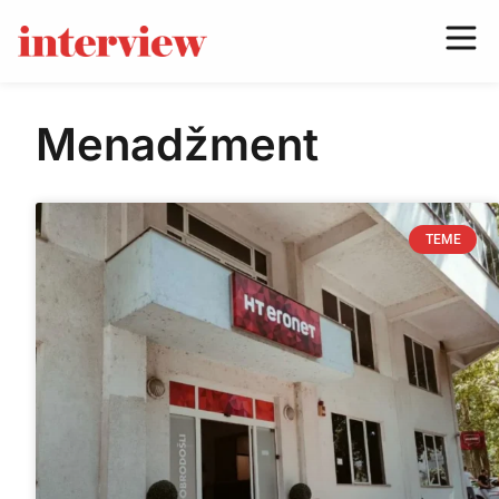
Menadžment
TEME