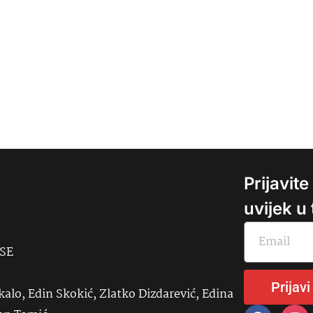
Prijavit
uvijek u
USE
Prijavi
kalo, Edin Skokić, Zlatko Dizdarević, Edina