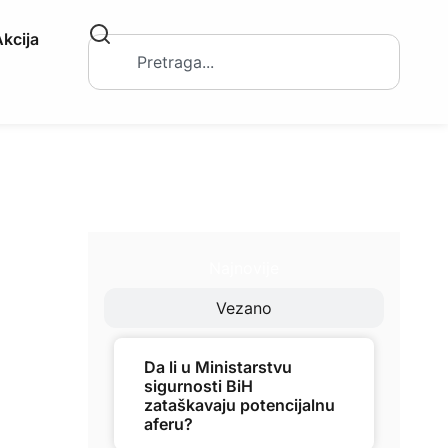
kcija
Najnovije
Vezano
Da li u Ministarstvu
sigurnosti BiH
zataškavaju potencijalnu
aferu?