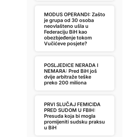
MODUS OPERANDI: Zašto
je grupa od 30 osoba
neovlašteno ušla u
Federaciju BiH kao
obezbjeđenje tokom
Vučićeve posjete?
POSLJEDICE NERADA I
NEMARA: Pred BiH još
dvije arbitraže teške
preko 200 miliona
PRVI SLUČAJ FEMICIDA
PRED SUDOM U FBIH:
Presuda koja bi mogla
promijeniti sudsku praksu
u BiH