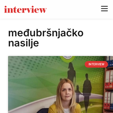
međubršnjačko
nasilje
INTERVIEW