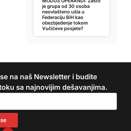
MODUS OPERANDI: Zašto
je grupa od 30 osoba
neovlašteno ušla u
Federaciju BiH kao
obezbjeđenje tokom
Vučićeve posjete?
e se na naš Newsletter i budite
 toku sa najnovijim dešavanjima.
 se