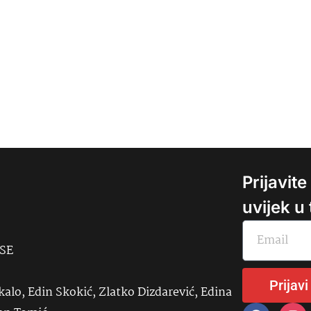
Prijavit
uvijek u
USE
Prijavi
kalo, Edin Skokić, Zlatko Dizdarević, Edina