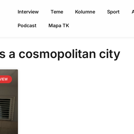
Interview
Teme
Kolumne
Sport
A
Podcast
Mapa TK
s a cosmopolitan city
VIEW