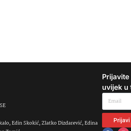
Prijavit
uvijek u
USE
Prijavi
kalo, Edin Skokić, Zlatko Dizdarević, Edina