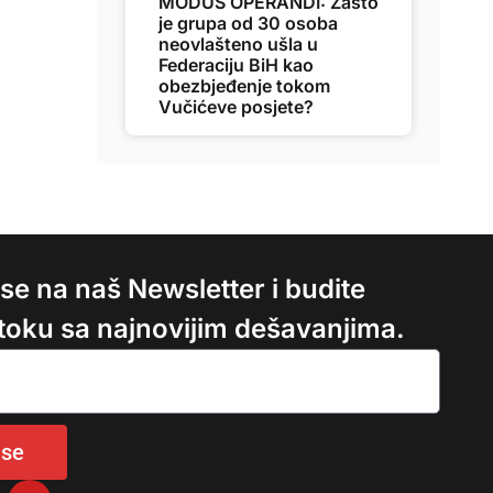
MODUS OPERANDI: Zašto
je grupa od 30 osoba
neovlašteno ušla u
Federaciju BiH kao
obezbjeđenje tokom
Vučićeve posjete?
e se na naš Newsletter i budite
 toku sa najnovijim dešavanjima.
 se