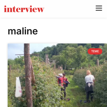
maline
TEME