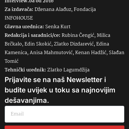
Interview.ba od 2016
Za izdavača:
Dženana Alađuz, Fondacija
INFOHOUSE
Glavna urednica:
Senka
Kurt
Redakcija i saradnici/ce:
Rubina Čengić, Milica
Brčkalo, Edin Skokić, Zlatko Dizdarević, Edina
Kamenica, Anisa Mahmutović, Kenan Hadžić, Slađan
Tomić
Tehnički urednik:
Zlatko Lagumdžija
Prijavite se na naš Newsletter i
budite uvijek u toku sa najnovijim
dešavanjima.