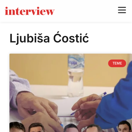
Ljubiša Ćostić
TEME