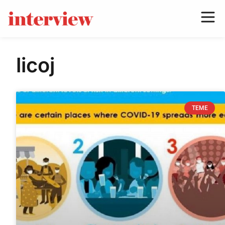
licoj
TEME