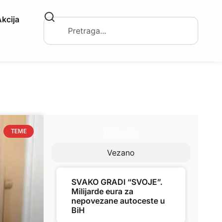
kcija
Najnovije
TEME
Vezano
SVAKO GRADI “SVOJE”.
Milijarde eura za
nepovezane autoceste u
BiH