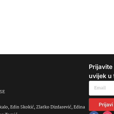
Prijavit
uvijek u
USE
Prijavi
kalo, Edin Skokić, Zlatko Dizdarević, Edina