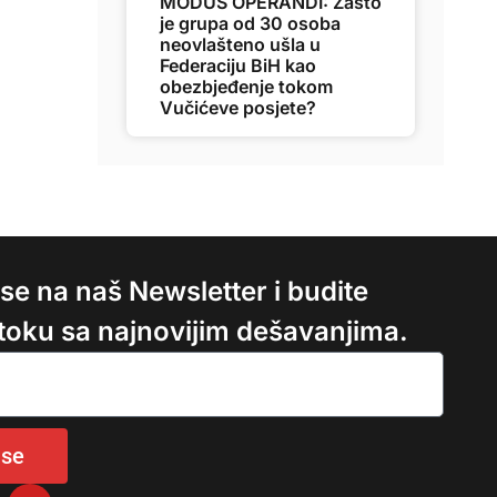
MODUS OPERANDI: Zašto
je grupa od 30 osoba
neovlašteno ušla u
Federaciju BiH kao
obezbjeđenje tokom
Vučićeve posjete?
e se na naš Newsletter i budite
 toku sa najnovijim dešavanjima.
 se