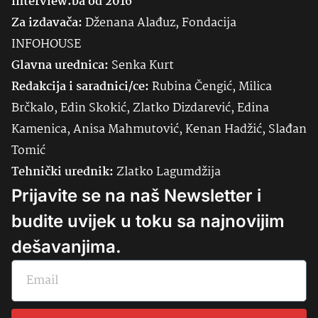
Interview.ba od 2016
Za izdavača:
Dženana Alađuz, Fondacija
INFOHOUSE
Glavna urednica:
Senka
Kurt
Redakcija i saradnici/ce:
Rubina Čengić, Milica
Brčkalo, Edin Skokić, Zlatko Dizdarević, Edina
Kamenica, Anisa Mahmutović, Kenan Hadžić, Slađan
Tomić
Tehnički urednik:
Zlatko Lagumdžija
Prijavite se na naš Newsletter i
budite uvijek u toku sa najnovijim
dešavanjima.