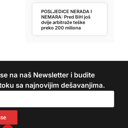
POSLJEDICE NERADA I
NEMARA: Pred BiH još
dvije arbitraže teške
preko 200 miliona
e se na naš Newsletter i budite
 toku sa najnovijim dešavanjima.
 se