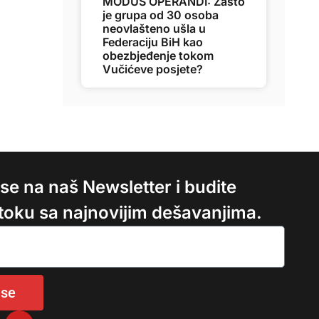
MODUS OPERANDI: Zašto
je grupa od 30 osoba
neovlašteno ušla u
Federaciju BiH kao
obezbjeđenje tokom
Vučićeve posjete?
e se na naš Newsletter i budite
 toku sa najnovijim dešavanjima.
 se