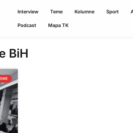
Interview
Teme
Kolumne
Sport
A
Podcast
Mapa TK
e BiH
TEME