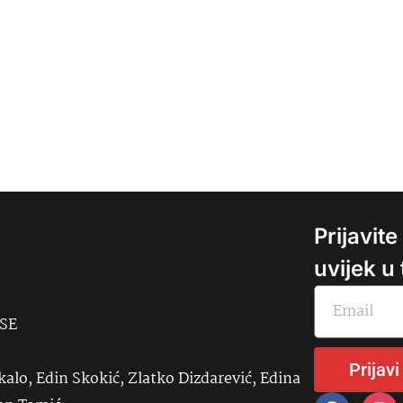
Prijavit
uvijek u
USE
Prijavi
kalo, Edin Skokić, Zlatko Dizdarević, Edina