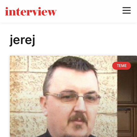
jerej
TEME