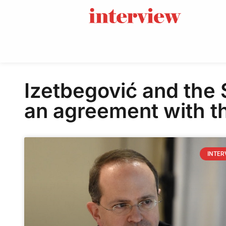
Izetbegović and the S
an agreement with t
INTER