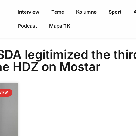
Interview
Teme
Kolumne
Sport
A
Podcast
Mapa TK
DA legitimized the third
he HDZ on Mostar
VIEW