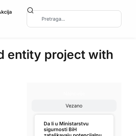
kcija
 entity project with
Najnovije
Vezano
Da li u Ministarstvu
sigurnosti BiH
zataškavaju potencijalnu