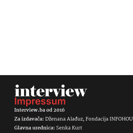
Impressum
Interview.ba od 2016
Za izdavača:
Dženana Alađuz, Fondacija INFOHO
Glavna urednica:
Senka
Kurt