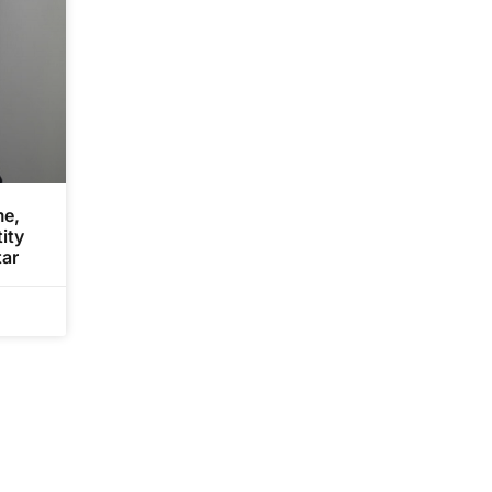
me,
ity
tar