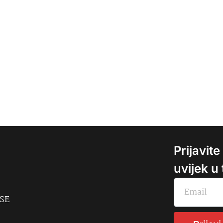
Prijavit
uvijek u
USE