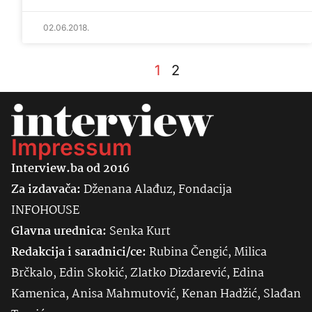
02.06.2018.
1
2
Impressum
Interview.ba od 2016
Za izdavača:
Dženana Alađuz, Fondacija
INFOHOUSE
Glavna urednica:
Senka
Kurt
Redakcija i saradnici/ce:
Rubina Čengić, Milica
Brčkalo, Edin Skokić, Zlatko Dizdarević, Edina
Kamenica, Anisa Mahmutović, Kenan Hadžić, Slađan