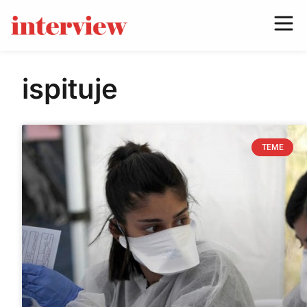
ispituje
TEME