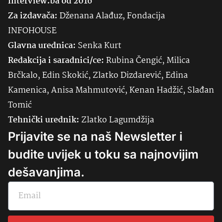
Interview.ba od 2016
Za izdavača:
Dženana Alađuz, Fondacija
INFOHOUSE
Glavna urednica:
Senka
Kurt
Redakcija i saradnici/ce:
Rubina Čengić, Milica
Brčkalo, Edin Skokić, Zlatko Dizdarević, Edina
Kamenica, Anisa Mahmutović, Kenan Hadžić, Slađan
Tomić
Tehnički urednik:
Zlatko Lagumdžija
Prijavite se na naš Newsletter i
budite uvijek u toku sa najnovijim
dešavanjima.