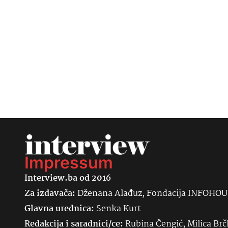
Impressum
Interview.ba od 2016
Za izdavača:
Dženana Alađuz, Fondacija INFOHO
Glavna urednica:
Senka
Kurt
Redakcija i saradnici/ce:
Rubina Čengić, Milica Brč