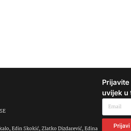
Prijavit
uvijek u
USE
Prijavi
kalo, Edin Skokić, Zlatko Dizdarević, Edina