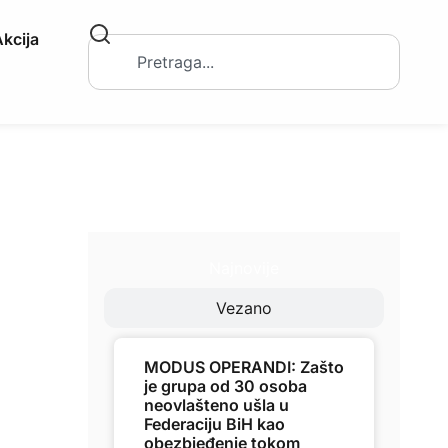
kcija
Najnovije
Vezano
MODUS OPERANDI: Zašto
je grupa od 30 osoba
neovlašteno ušla u
Federaciju BiH kao
obezbjeđenje tokom