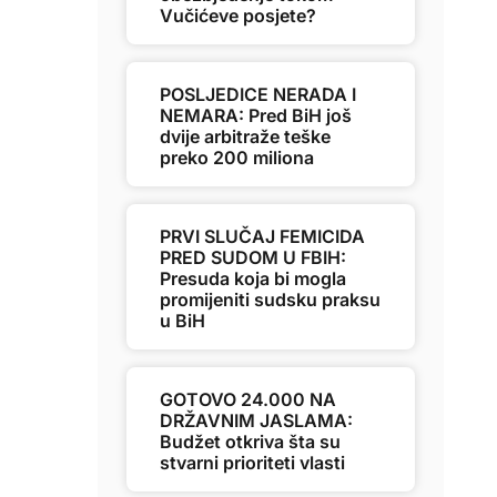
Vučićeve posjete?
POSLJEDICE NERADA I
NEMARA: Pred BiH još
dvije arbitraže teške
preko 200 miliona
PRVI SLUČAJ FEMICIDA
PRED SUDOM U FBIH:
Presuda koja bi mogla
promijeniti sudsku praksu
u BiH
GOTOVO 24.000 NA
DRŽAVNIM JASLAMA:
Budžet otkriva šta su
stvarni prioriteti vlasti