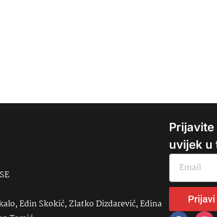
Prijavit
uvijek u
USE
Prijavi
kalo, Edin Skokić, Zlatko Dizdarević, Edina