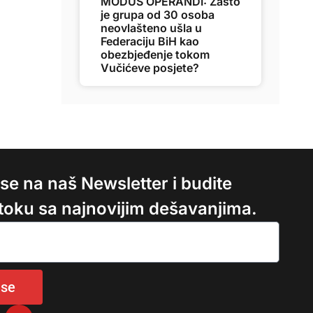
MODUS OPERANDI: Zašto
je grupa od 30 osoba
neovlašteno ušla u
Federaciju BiH kao
obezbjeđenje tokom
Vučićeve posjete?
e se na naš Newsletter i budite
 toku sa najnovijim dešavanjima.
 se