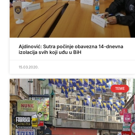
Ajdinović: Sutra počinje obavezna 14-dnevna
izolacija svih koji uđu u BiH
15.03.2020.
TEME