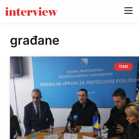
građane
TEME