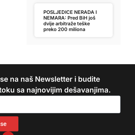
POSLJEDICE NERADA I
NEMARA: Pred BiH još
dvije arbitraže teške
preko 200 miliona
e se na naš Newsletter i budite
 toku sa najnovijim dešavanjima.
 se