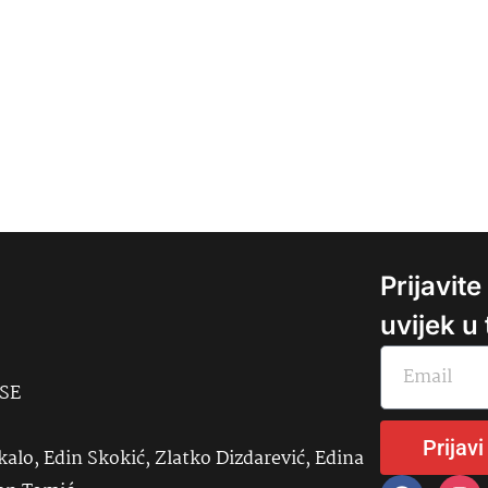
Prijavit
uvijek u
USE
Prijavi
kalo, Edin Skokić, Zlatko Dizdarević, Edina