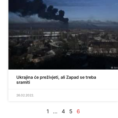
Ukrajina će preživjeti, ali Zapad se treba
sramiti
26.02.2022.
1
…
4
5
6