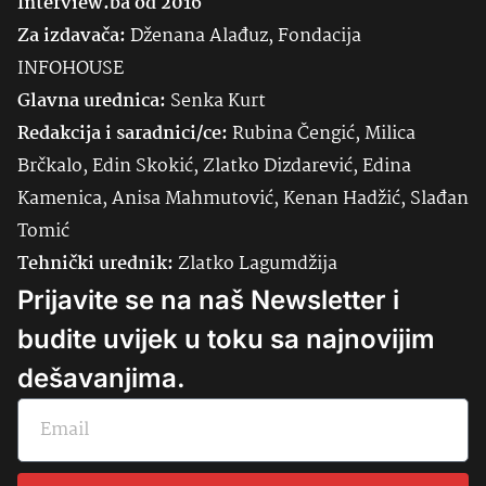
Interview.ba od 2016
Za izdavača:
Dženana Alađuz, Fondacija
INFOHOUSE
Glavna urednica:
Senka
Kurt
Redakcija i saradnici/ce:
Rubina Čengić, Milica
Brčkalo, Edin Skokić, Zlatko Dizdarević, Edina
Kamenica, Anisa Mahmutović, Kenan Hadžić, Slađan
Tomić
Tehnički urednik:
Zlatko Lagumdžija
Prijavite se na naš Newsletter i
budite uvijek u toku sa najnovijim
dešavanjima.